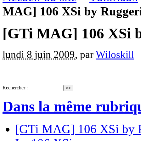
MAG] 106 XSi by Rugger
[GTi MAG] 106 XSi b
lundi 8 juin 2009
, par
Wiloskill
Rechercher :
Dans la même rubriq
[GTi MAG] 106 XSi by 