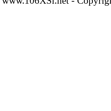
www.106XSi.net - Copyri