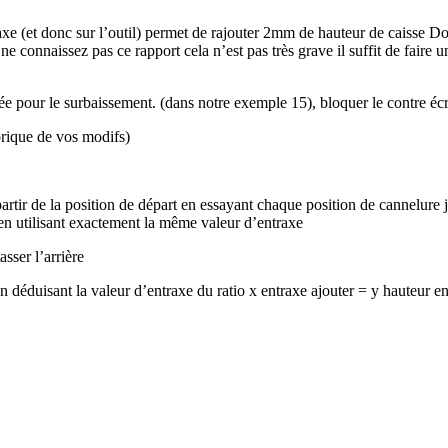
raxe (et donc sur l’outil) permet de rajouter 2mm de hauteur de caisse 
e connaissez pas ce rapport cela n’est pas très grave il suffit de faire 
ée pour le surbaissement. (dans notre exemple 15), bloquer le contre écr
orique de vos modifs)
à partir de la position de départ en essayant chaque position de cannelur
é en utilisant exactement la même valeur d’entraxe
asser l’arrière
en déduisant la valeur d’entraxe du ratio x entraxe ajouter = y hauteur en