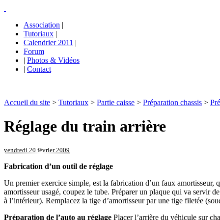
Association
|
Tutoriaux
|
Calendrier 2011
|
Forum
|
Photos & Vidéos
|
Contact
Accueil du site
>
Tutoriaux
>
Partie caisse
>
Préparation chassis
>
Pré
Réglage du train arrière
vendredi 20 février 2009
Fabrication d’un outil de réglage
Un premier exercice simple, est la fabrication d’un faux amortisseur, qu
amortisseur usagé, coupez le tube. Préparer un plaque qui va servir de
à l’intérieur). Remplacez la tige d’amortisseur par une tige filetée (sou
Préparation de l’auto au réglage
Placer l’arrière du véhicule sur c