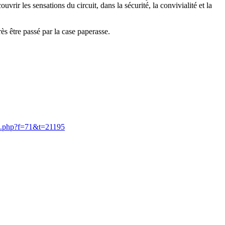
vrir les sensations du circuit, dans la sécurité, la convivialité et la
ès être passé par la case paperasse.
pic.php?f=71&t=21195